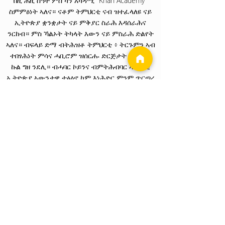
በዚ ሐዚ ሰዓት ምስ ካን አካዳሚ "Khan Academy"
ስምምዕነት ኣለና። ናቶም ትምህርቲ ናብ ዝተፈላለዩ ናይ
ኢትዮጵያ ቋንቋታት ናይ ምቅያር ስራሕ እዳሰራሕና
ንርከብ። ምስ ኻልኦት ትካላት እውን ናይ ምስራሕ ድልየት
ኣለና። ብፍላይ ድማ ብትሕዝቶ ትምህርቲ ፥ ትርጉምን ኣብ
ተበፃሕነት ምሳና ሓቢሮም ዝሰርሑ ድርጅታት ትካላትን
ኩል ግዘ ንደሊ። ብሓባር ኮይንና ብምትሕብባር ኣብ ደቂ
ኢትዮጵያ ኣውንታዊ ተፅዕኖ ከም እነሕድር ምንም ጥርጣረ
የብልናን።
We are grateful to the McMillan Stewart Foundation
for their grant support for content production.