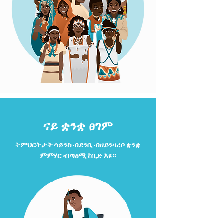
ናይ ቋንቋ ፀገም
ትምህርትታት ሳይንስ ብደንቢ ብዘይንዛረቦ ቋንቋ
ምምሃር ብጣዕሚ ከቢድ እዩ።