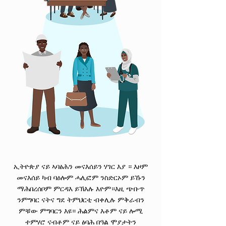
ኢትዮጵያ ናይ ኣባፅሕን መናእሰይን ሃገር እያ ። እዞም
መናእሰይ ካብ ባዕሎም ሓሊፎም ንስድርኦም ይኹን
ማሕበረሰቦም ምርዳእ ይኽእሉ እዮም።እዚ ጭቡጥ
ንምግባር ናትና ግደ ትምህርቲ ብቀሊሉ ምቅራብን
ምቹው ምግባርን እዩ። ሕልምና እቶም ናይ ሎሚ
ተምሃሮ ናብቶም ናይ ፅባሕ በዓል ሞያታትን