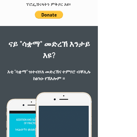
ፕሮፌሽናላትን ምቅያር እዩ፡፡
ናይ "ሳቋማ" መድረኽ እንታይ
እዩ?
እቲ "ሳቋማ" ዝተብሃለ መድረኽና ተምሃሮ ብቐሊሉ
ከፅንዑ የኽእሎም ።