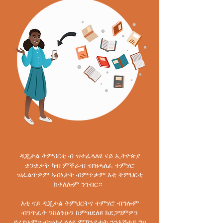
ዲጂታል ትምህርቲ ብ ዝተፈላለዩ ናይ ኢትዮጵያ
ቋንቋታት ካብ ምቕራብ ብዝሓለፈ ተምሃሮ
ዝፈልጥዎም ኣብነታት ብምጥቃም እቲ ትምህርቲ
ክቀለሎም ንገብር።
እቲ ናይ ዲጂታል ትምህርትና ተምሃሮ ብግሎም
ብንጥፈት ንከፅንዑን ከምዝደለዩ ክደጋግምዎን
ይረድኦም። ብዝተፈላለዩ ምኽንያታት ንንእሽተይ ግዘ