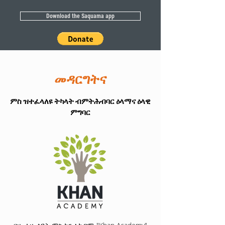
Download the Saquama app
መዳርግትና
ምስ ዝተፈላለዩ ትካላት ብምትሕብባር ዕላማና ዕላዊ
ምግባር