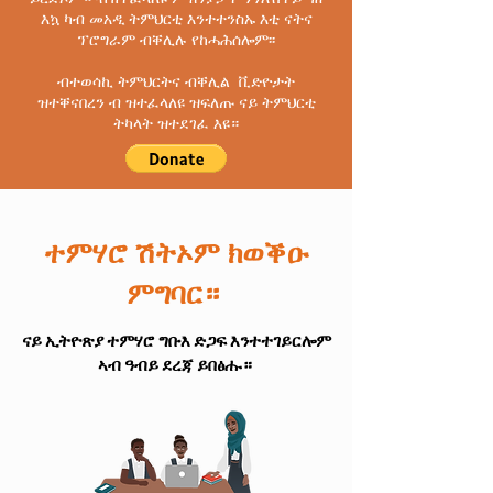
እኳ ካብ መአዲ ትምህርቲ እንተተንስኡ እቲ ናትና
ፕሮግራም ብቐሊሉ የከሓሕሰሎም፡፡
ብተወሳኪ ትምህርትና ብቐሊል ቪድዮታት
ዝተቐናበረን ብ ዝተፈላለዩ ዝፍለጡ ናይ ትምህርቲ
ትካላት ዝተደገፈ እዩ።
ተምሃሮ ሽትኦም ክወቕዑ
ምግባር።
ናይ ኢትዮጽያ ተምሃሮ ግቡእ ድጋፍ እንተተገይርሎም
ኣብ ዓብይ ደረጃ ይበፅሑ።