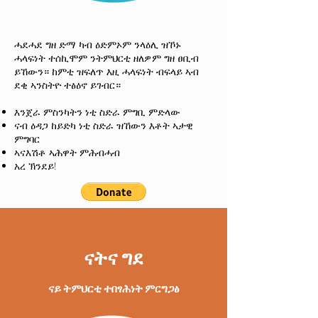
ሓደሓደ ግዘ ድማ ካብ ዕድምኦም ንላዕሊ ዝኾኑ
ሓላፍነት ተሰኪሞም ንትምህርቲ ዘለዎም ግዘ ፀቢብ
ይኸውን። ከምቲ ዝፍለጥ እዚ ሓላፍነት ብፍላይ ኣብ
ደቂ ኣንስትዮ ተፅዕኖ ይገብር።
እንጀራ ምስንካትን ነቲ ስድራ ምግቢ ምድላው
ናብ ዕዳጋ ከይድካ ነቲ ስድራ ዝኸውን እቶት ኣታዊ
ምግባር
ኣናእሽቶ ኣሕዋት ምሕብሓብ
አረ ኽንደይ!
ናትና ግደ
ናይ ትምህርቲ ተበፃሕነት ምርግጋፅ