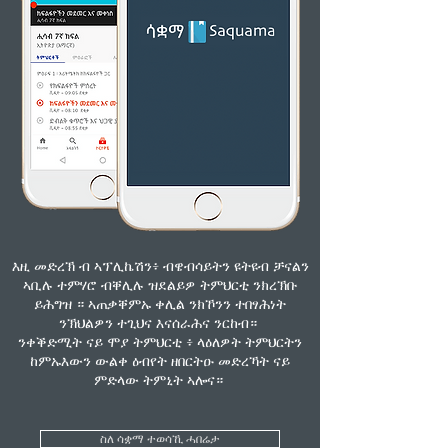
እዚ መድረኽ ብ ኣፕሊኬሽን፥ ብዌብሳይትን ዩትዩብ ቻናልን
ኣቢሉ ተምሃሮ ብቐሊሉ ዝደልይዎ ትምህርቲ ንክረኽቡ
ይሕግዝ ። ኣጠቃቐምኡ ቀሊል ንክኾንን ተበፃሕነት
ንኽህልዎን ተጊህና እናሰራሕና ንርከብ።
ንቀቕድሚት ናይ ሞያ ትምህርቲ ፥ ላዕለዎት ትምህርትን
ከምኡእውን ውልቀ ዕብየት ዘበርትዑ መድረኻት ናይ
ምድላው ትምኒት ኣሎና።
ስለ ሳቋማ ተወሳኺ ሓበሬታ