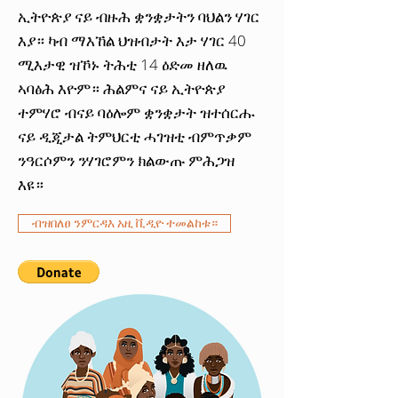
ኢትዮጵያ ናይ ብዙሕ ቋንቋታትን ባህልን ሃገር
እያ። ካብ ማእኸል ህዝብታት እታ ሃገር 40
ሚእታዊ ዝኾኑ ትሕቲ 14 ዕድመ ዘለዉ
ኣባፅሕ እዮም። ሕልምና ናይ ኢትዮጵያ
ተምሃሮ ብናይ ባዕሎም ቋንቋታት ዝተሰርሑ
ናይ ዲጂታል ትምህርቲ ሓገዝቲ ብምጥቃም
ንዓርሶምን ንሃገሮምን ክልውጡ ምሕጋዝ
እዩ።
ብዝበለፀ ንምርዳእ አዚ ቪዲዮ ተመልከቱ።