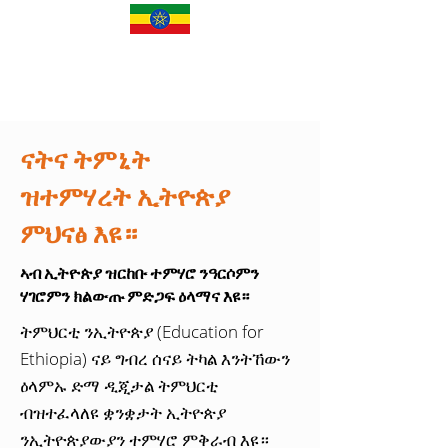
ናትና ትምኒት
ዝተምሃረት ኢትዮጵያ
ምህናፅ እዩ።
ኣብ ኢትዮጵያ ዝርከቡ ተምሃሮ ንዓርሶምን
ሃገሮምን ክልውጡ ምድጋፍ ዕላማና እዩ።
ትምህርቲ ንኢትዮጵያ (Education for
Ethiopia) ናይ ግብረ ሰናይ ትካል እንትኸውን
ዕላምኡ ድማ ዲጂታል ትምህርቲ
ብዝተፈላለዩ ቋንቋታት ኢትዮጵያ
ንኢትዮጵያውያን ተምሃሮ ምቅራብ እዩ።