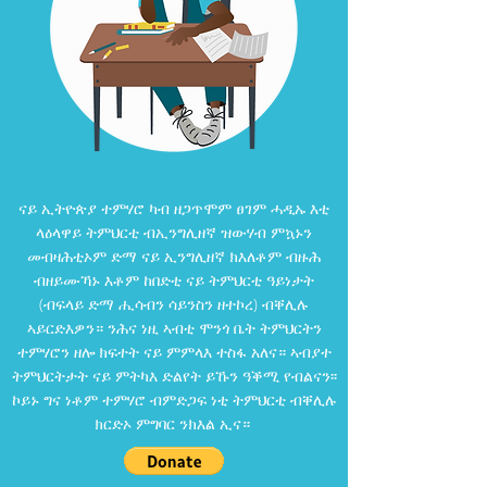
ናይ ኢትዮጵያ ተምሃሮ ካብ ዘጋጥሞም ፀገም ሓዲኡ እቲ
ላዕላዋይ ትምህርቲ ብኢንግሊዘኛ ዝውሃብ ምኳኑን
መብዛሕቲኦም ድማ ናይ ኢንግሊዘኛ ክእለቶም ብዙሕ
ብዘይሙኻኑ እቶም ከበድቲ ናይ ትምህርቲ ዓይነታት
(ብፍላይ ድማ ሒሳብን ሳይንስን ዘተኮረ) ብቐሊሉ
ኣይርድእዎን። ንሕና ነዚ ኣብቲ ሞንጎ ቤት ትምህርትን
ተምሃሮን ዘሎ ክፍተት ናይ ምምላእ ተስፋ አለና። ኣብያተ
ትምህርትታት ናይ ምትካእ ድልየት ይኹን ዓቕሚ የብልናን፡፡
ኮይኑ ግና ነቶም ተምሃሮ ብምድጋፍ ነቲ ትምህርቲ ብቐሊሉ
ክርድኦ ምግባር ንክእል ኢና።