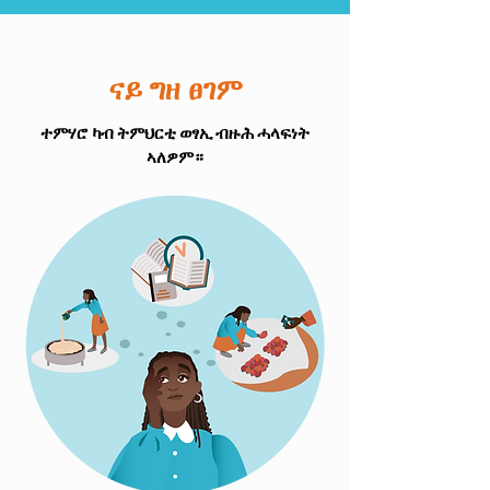
ናይ ግዘ ፀገም
ተምሃሮ ካብ ትምህርቲ ወፃኢ ብዙሕ ሓላፍነት
ኣለዎም።